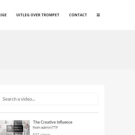
IGE
UITLEG OVER TROMPET
CONTACT
The Creative Influence
from
adminTTF
537 views