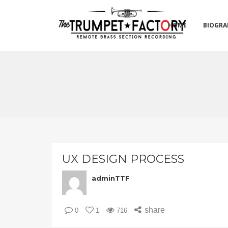
HOME
BIOGRA
UX DESIGN PROCESS
adminTTF
share
0
1
716