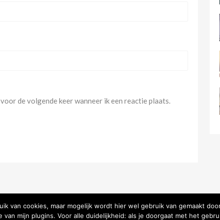
 voor de volgende keer wanneer ik een reactie plaats.
ruik van cookies, maar mogelijk wordt hier wel gebruik van gemaakt door
van mijn plugins. Voor alle duidelijkheid: als je doorgaat met het gebrui