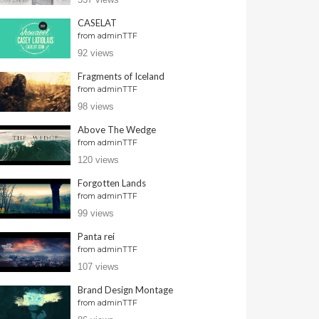
CASELAT
from
adminTTF
92 views
Fragments of Iceland
from
adminTTF
98 views
Above The Wedge
from
adminTTF
120 views
Forgotten Lands
from
adminTTF
99 views
Panta rei
from
adminTTF
107 views
Brand Design Montage
from
adminTTF