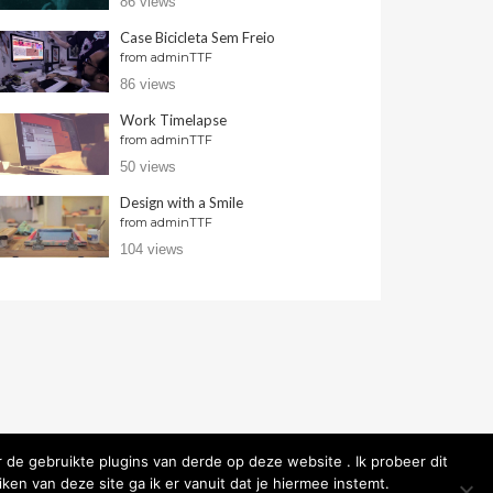
86 views
Case Bicicleta Sem Freio
from
adminTTF
86 views
Work Timelapse
from
adminTTF
50 views
Design with a Smile
from
adminTTF
104 views
 de gebruikte plugins van derde op deze website . Ik probeer dit
ken van deze site ga ik er vanuit dat je hiermee instemt.