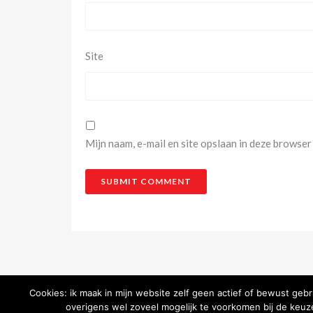
Site
Mijn naam, e-mail en site opslaan in deze browser
Cookies: ik maak in mijn website zelf geen actief of bewust geb
overigens wel zoveel mogelijk te voorkomen bij de keuze 