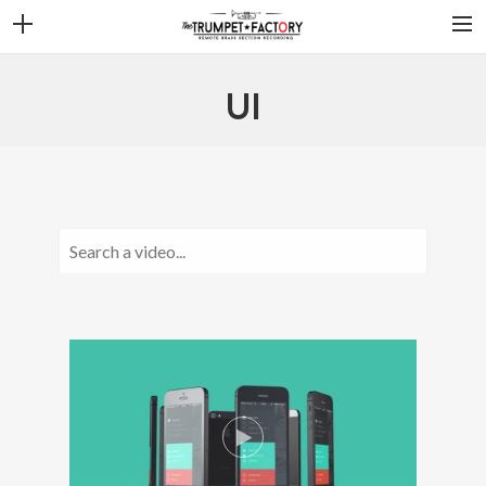
HOME
UI
BIOGRAFIE
SOFTWARE
HARDWARE
MIC’S
OVERIGE
CONTACT