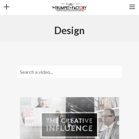
HOME
Design
BIOGRAFIE
SOFTWARE
HARDWARE
MIC’S
OVERIGE
CONTACT