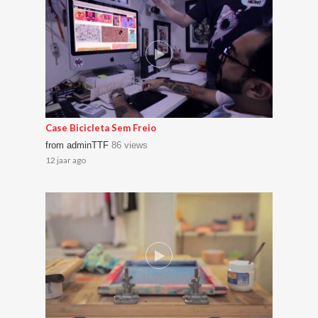
Case Bicicleta Sem Freio
from
adminTTF
86 views
12 jaar ago