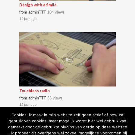
Design with a Smile
from
adminTTF
104 views
12 jaar ago
Touchless radio
from
adminTTF
33 views
12 jaar ago
Cookies: ik maak in mijn website zelf geen actief of bewust
gebruik van cookies, maar mogelijk wordt hier wel gebruik van
gemaakt door de gebruikte plugins van derde op deze website
. Ik probeer dit overigens wel zoveel mogelijk te voorkomen bij