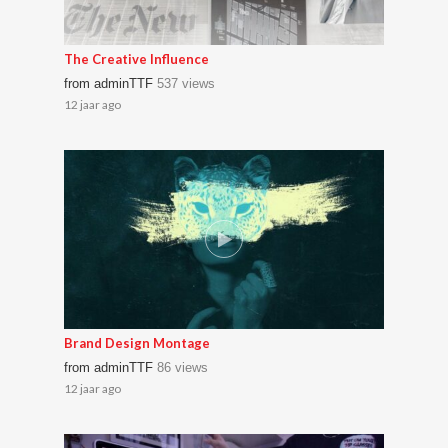
The Creative Influence
from
adminTTF
537 views
12 jaar ago
Brand Design Montage
from
adminTTF
86 views
12 jaar ago